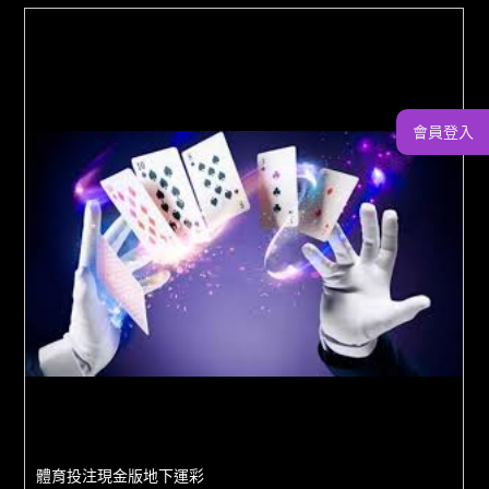
會員登入
體育投注現金版地下運彩