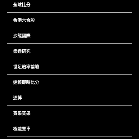
全球比分
香港六合彩
沙龍國際
樂透研究
世足賠率論壇
速報即時比分
通博
賓果賓果
極速賽車