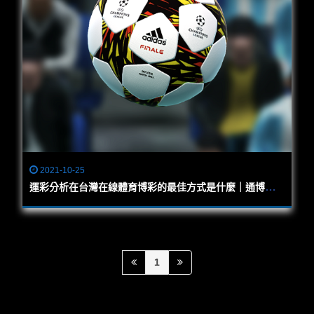
2021-10-25
運彩分析在台灣在線體育博彩的最佳方式是什麼｜通博娛樂城 送 iphone 13 pro max
1