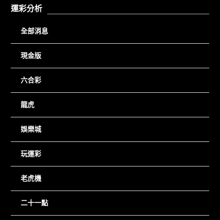
運彩分析
全部消息
現金版
六合彩
龍虎
娛樂城
玩運彩
老虎機
二十一點