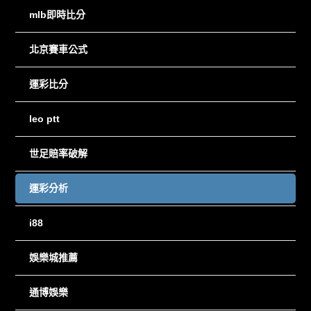
mlb即時比分
北京賽車公式
運彩比分
leo ptt
世足賠率破解
運彩分析
i88
娛樂城推薦
通博娛樂