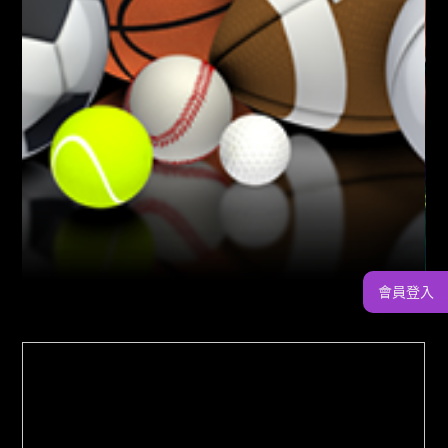
會員登入
玩運彩ptt玩運彩討論區運動彩券朋友圈-Dcard
E >
MORE >