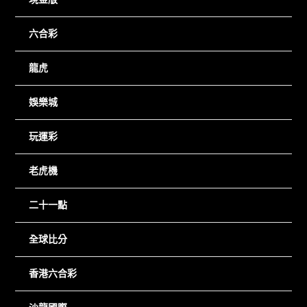
六合彩
龍虎
娛樂城
玩運彩
老虎機
二十一點
全球比分
香港六合彩