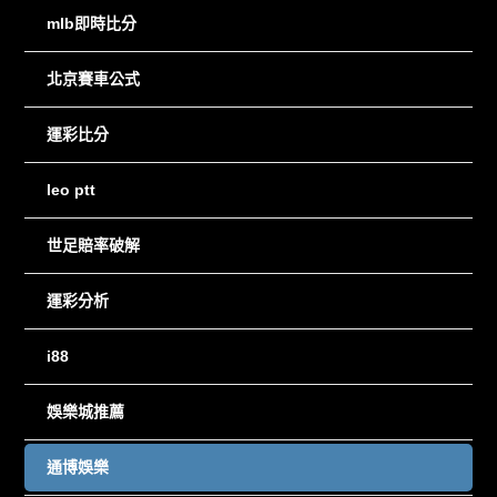
mlb即時比分
北京賽車公式
運彩比分
leo ptt
世足賠率破解
運彩分析
i88
娛樂城推薦
通博娛樂