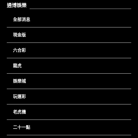
通博娛樂
全部消息
現金版
六合彩
龍虎
娛樂城
玩運彩
老虎機
二十一點