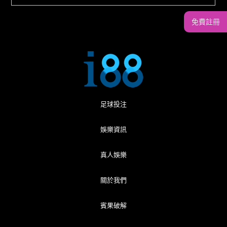
免費註冊
足球投注
娛樂資訊
真人娛樂
關於我們
賓果破解