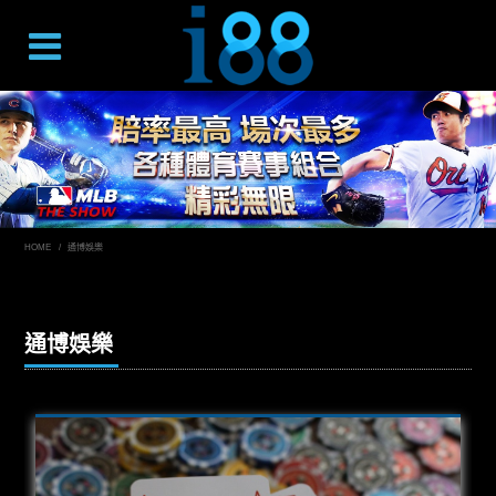
HOME
通博娛樂
通博娛樂