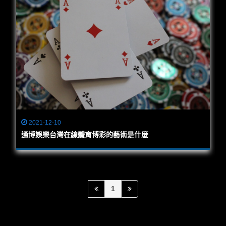
2021-12-10
通博娛樂台灣在線體育博彩的藝術是什麼
1