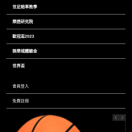
世足賠率教學
樂透研究院
歐冠盃2023
娛樂城體驗金
世界盃
會員登入
免費註冊