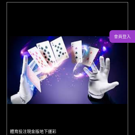
會員登入
體育投注現金版地下運彩