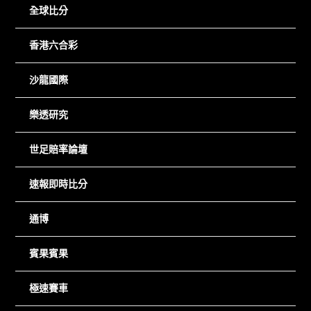
全球比分
香港六合彩
沙龍國際
樂透研究
世足賠率論壇
速報即時比分
通博
賓果賓果
極速賽車