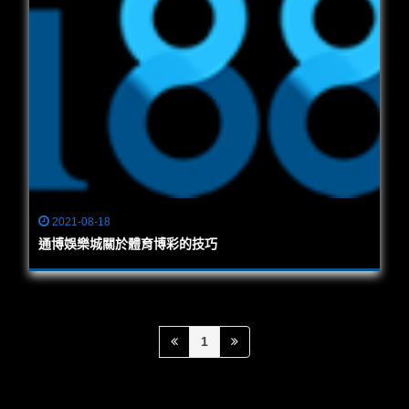
2021-08-18
通博娛樂城關於體育博彩的技巧
1