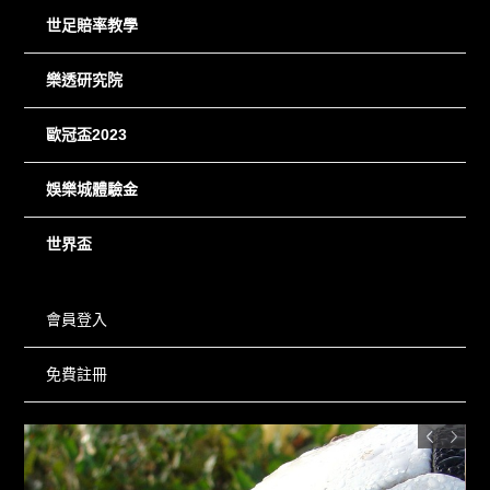
世足賠率教學
樂透研究院
歐冠盃2023
娛樂城體驗金
世界盃
會員登入
免費註冊