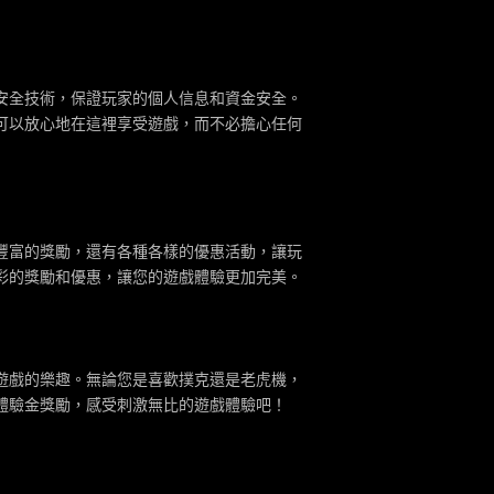
安全技術，保證玩家的個人信息和資金安全。
可以放心地在這裡享受遊戲，而不必擔心任何
豐富的獎勵，還有各種各樣的優惠活動，讓玩
彩的獎勵和優惠，讓您的遊戲體驗更加完美。
遊戲的樂趣。無論您是喜歡撲克還是老虎機，
體驗金獎勵，感受刺激無比的遊戲體驗吧！