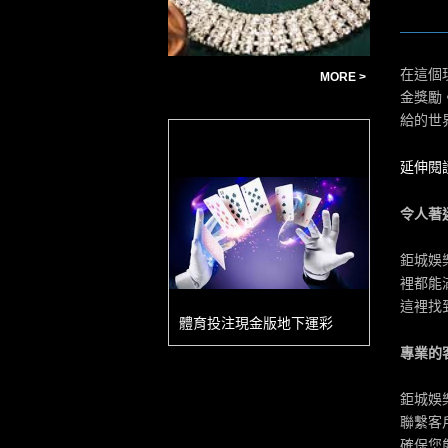
在這個
北京賽車pk10程式下載
【運彩新手必看】全攻略！多種玩運彩方法一步到位，兩分鐘懶人包讓你輕鬆上手！
MORE >
MORE >
金獎勵
給的世
延伸閱
令人著
鉅城娛
裡都能
這裡找
體育投注現金版地下運彩
專業的
鉅城娛
聯繫客
確保您