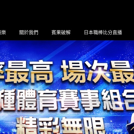
娛樂
關於我們
賓果破解
日本職棒比分直播