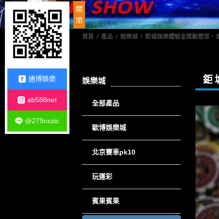
關
閉
首頁
產品
娛樂城
鉅城娛樂體驗金獎勵豐厚，
鉅
通博娛樂
娛樂城
ab588net
全部產品
@279nxzic
歐博娛樂城
北京賽車pk10
玩運彩
賓果賓果