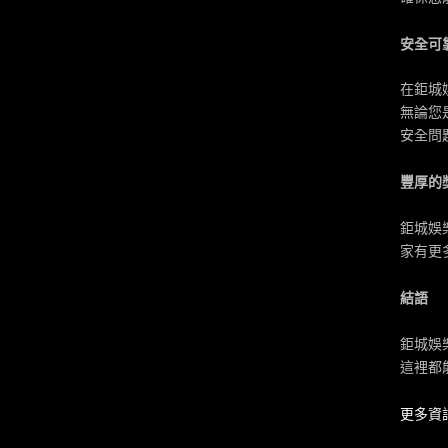
安全可
在鉅城
無論您
安全問
豐厚的
鉅城娛
家有更
結語
鉅城娛
這裡都
更多資