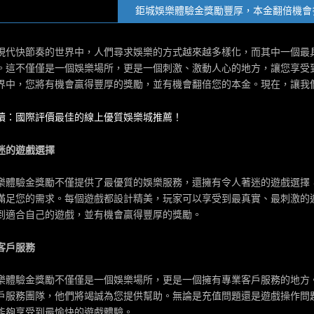
鉅城娛樂體驗金獎勵豐厚，本金翻倍機會
現代快節奏的世界中，人們尋求娛樂的方式越來越多樣化，而其中一個最
掌握勝負關鍵！玩運彩即時比分隨時更新，快速做出最佳投注決策！
體育投注現金版地下運彩
北京賽
MORE >
MORE >
。這不僅僅是一個娛樂場所，更是一個刺激、激動人心的地方，讓您享受
界中，您將有機會贏得豐厚的獎勵，並有機會翻倍您的本金。現在，讓我
讀：
國際評價最佳的線上優質娛樂城推薦！
迷的遊戲選擇
樂體驗金獎勵不僅提供了最優質的娛樂服務，還擁有令人著迷的遊戲選擇
滿足您的需求。每個遊戲都設計精美，玩家可以享受到最真實、最刺激的
到適合自己的遊戲，並有機會贏得豐厚的獎勵。
客戶服務
樂體驗金獎勵不僅僅是一個娛樂場所，更是一個擁有專業客戶服務的地方
戶服務團隊，他們將竭誠為您提供幫助。無論是充值問題還是遊戲操作問
能夠享受到最愉快的遊戲體驗。