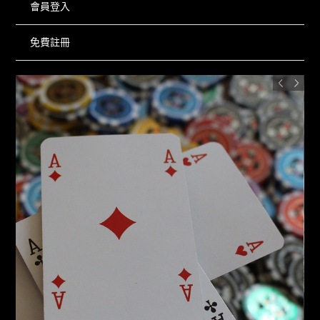
會員登入
免費註冊