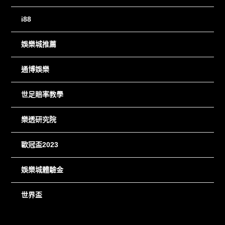
i88
娛樂城推薦
通博娛樂
世足賠率教學
樂透研究院
歐冠盃2023
娛樂城體驗金
世界盃