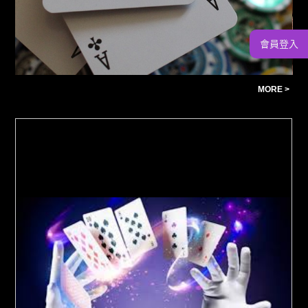
會員登入
鉅城娛樂體驗金獎勵豐厚，本金翻倍機會多多！
賠
E >
MORE >