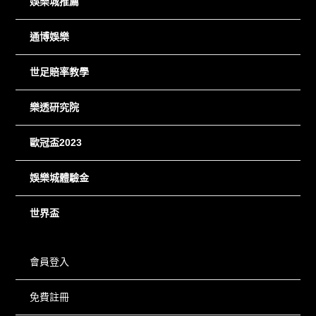
娛樂城推薦
通博娛樂
世足賠率教學
樂透研究院
歐冠盃2023
娛樂城體驗金
世界盃
會員登入
免費註冊