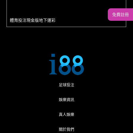
免費註冊
體育投注現金版地下運彩
玩運彩即時比分|現金版代理-地下運彩
足球投注
娛樂資訊
真人娛樂
關於我們