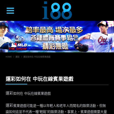
HOME
運彩
運彩如何在 中玩在線賓果遊戲
運彩如何在 中玩在線賓果遊戲
運彩
如何在 中玩在線賓果遊戲
運彩
賓果遊戲可能是一種以年輕人和老年人而聞名的娛樂活動，但無
論如何這並不代表一種“輕鬆”的娛樂活動。事實上，賓果遊戲需要大量