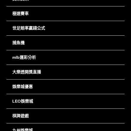
極速賽車
世足賠率贏錢公式
捕魚機
mlb運彩分析
大樂透開獎直播
娛樂城優惠
LEO娛樂城
棋牌遊戲
九州娛樂城