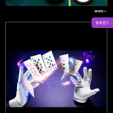
通博娛樂城遊戲大揭密：獨家遊戲評論與玩法分享
E >
MORE >
會員登入