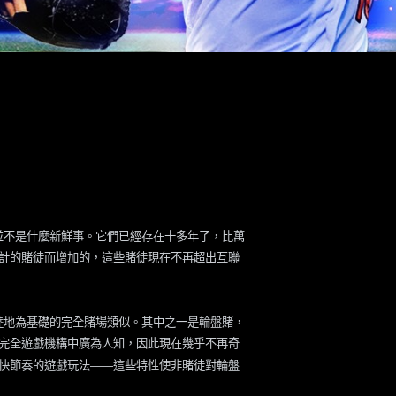
並不是什麼新鮮事。它們已經存在十多年了，比萬
計的賭徒而增加的，這些賭徒現在不再超出互聯
陸地為基礎的完全賭場類似。其中之一是輪盤賭，
完全遊戲機構中廣為人知，因此現在幾乎不再奇
快節奏的遊戲玩法——這些特性使非賭徒對輪盤