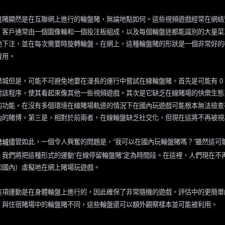
盤賭顯然是在互聯網上進行的輪盤賭，無論地點如何。這些視頻遊戲經常在網絡
。客戶通常由一個圖像輪和一個投注板組成，以及每個輪盤迷都能識別的大量菜
地下注，並在每次需要時旋轉輪盤。在網上，這種輪盤賭的形狀是一個非常好的
費用。
樂城但是，可能不可避免地要在漫長的運行中嘗試在線輪盤賭。首先是可能有 0
對該程序，使其看起來像其他一些視頻遊戲。其次是它缺乏在線賭場的快樂生態
的功能。在沒有多個環境在線賭場軌道的情況下在國內玩遊戲可能根本無法檢查
內的賭博。第三是，相對於前兩者，在線輪盤缺乏社交化，但現在這將不再被視
儘管如此，一個令人興奮的問題是，“我可以在國內玩輪盤賭嗎？”雖然這可
樂城
，我們將把這種形式的運動“在線停留輪盤賭”定為時間段。在這裡，人們現在不
如國內）虛擬地在網上賭場玩遊戲。
這項運動是在身體輪盤上進行的，因此確保了非常隨機的遊戲。評估中的更簡單
。與住宿賭場中的輪盤賭不同，這些輪盤還可以額外觀察樣本並可能被利用。