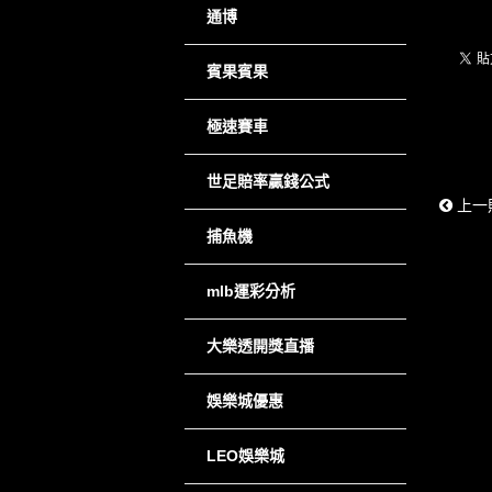
通博
賓果賓果
極速賽車
世足賠率贏錢公式
上一
捕魚機
mlb運彩分析
大樂透開獎直播
娛樂城優惠
LEO娛樂城