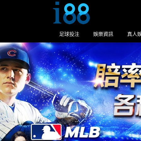
足球投注
娛樂資訊
真人