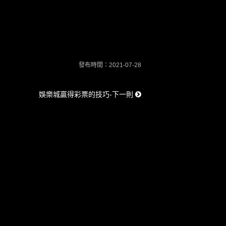
發布時間：2021-07-28
娛樂城贏得彩票的技巧-下一則