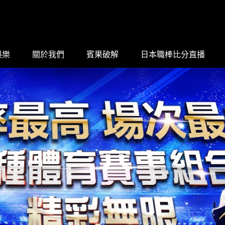
娛樂
關於我們
賓果破解
日本職棒比分直播