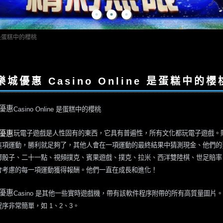
e 是蛋糕中的櫻桃
樂城優惠 Casino Online 是蛋糕中的櫻
優惠
Casino Online 是蛋糕中的櫻桃
優惠
玩電子遊戲是人性固有的東西，它具有普遍性，所有文化都玩電子遊戲。
這項運動，勝利就足夠了，其他人會在一項運動的最終結果中猜測現金、他們的
骰子、二十一點、視頻撲克、賓果遊戲、撲克、拉米、西洋雙陸棋、世足賠率、基諾、
會考慮的每一項運動獲得報酬。他們一直在成長和進化！
優惠
Casino 是其他一些實時遊戲機，帶有該軟件程序附帶的所有高質量圖片。 C
序非常簡單，如 1、2、3。