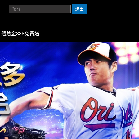
送出
體驗金888免費送