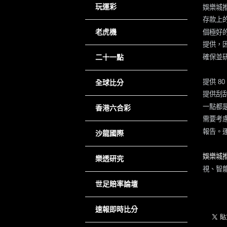
玩運彩
娛樂城
存款上
老虎機
個極好
提供，
確保並
二十一點
提供 
全球比分
提供刮
一點都
香港六合彩
需要考
報告。
沙龍國際
娛樂城
樂透研究
視、智能
世足賠率論壇
速報即時比分