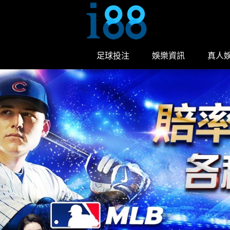
足球投注
娛樂資訊
真人