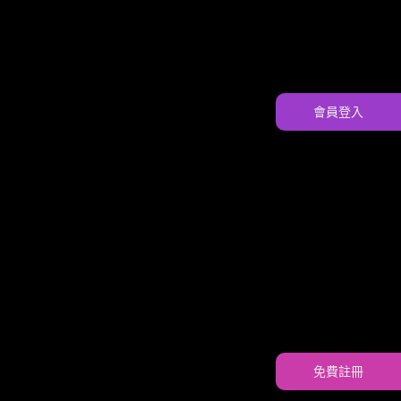
會員登入
遊戲評論與玩法分享
MORE >
免費註冊