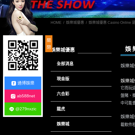
HOME
娛樂城優惠
娛樂城優惠 Casino Onlin
關
閉
娛
娛樂城優惠
全部消息
娛樂城
現金版
娛樂城
通博娛樂
它而玩
六合彩
盤賭、擲
ab588net
中可能
龍虎
@279nxzic
娛樂城
娛樂城
載軟件程