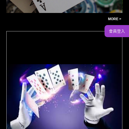
鉅城娛樂體驗金獎勵豐厚，本金翻倍機會多多！
體
E >
MORE >
會員登入