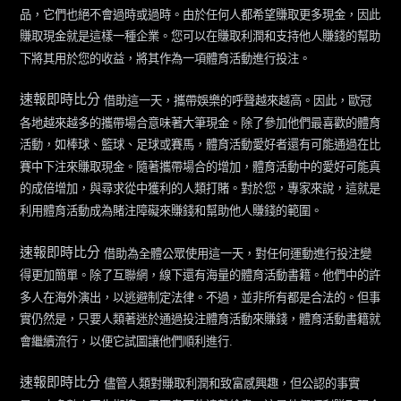
品，它們也絕不會過時或過時。由於任何人都希望賺取更多現金，因此
賺取現金就是這樣一種企業。您可以在賺取利潤和支持他人賺錢的幫助
下將其用於您的收益，將其作為一項體育活動進行投注。
速報即時比分
借助這一天，攜帶娛樂的呼聲越來越高。因此，歐冠
各地越來越多的攜帶場合意味著大筆現金。除了參加他們最喜歡的體育
活動，如棒球、籃球、足球或賽馬，體育活動愛好者還有可能通過在比
賽中下注來賺取現金。隨著攜帶場合的增加，體育活動中的愛好可能真
的成倍增加，與尋求從中獲利的人類打賭。對於您，專家來說，這就是
利用體育活動成為賭注障礙來賺錢和幫助他人賺錢的範圍。
速報即時比分
借助為全體公眾使用這一天，對任何運動進行投注變
得更加簡單。除了互聯網，線下還有海量的體育活動書籍。他們中的許
多人在海外演出，以逃避制定法律。不過，並非所有都是合法的。但事
實仍然是，只要人類著迷於通過投注體育活動來賺錢，體育活動書籍就
會繼續流行，以便它試圖讓他們順利進行.
速報即時比分
儘管人類對賺取利潤和致富感興趣，但公認的事實