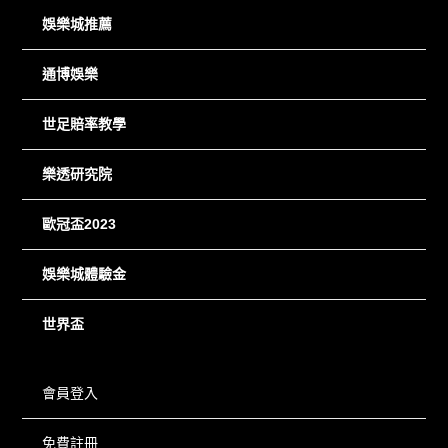
娛樂城推薦
通博娛樂
世足賠率教學
樂透研究院
歐冠盃2023
娛樂城體驗金
世界盃
會員登入
免費註冊