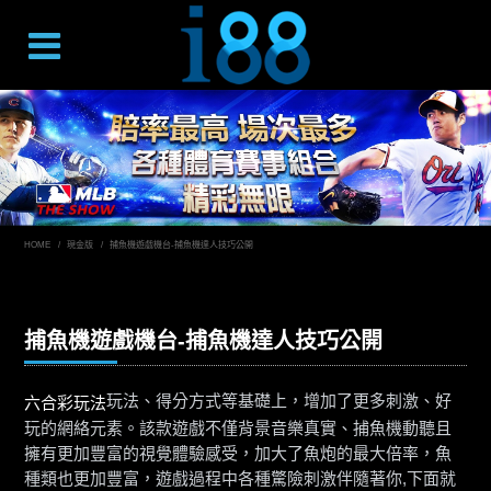
HOME
現金版
捕魚機遊戲機台-捕魚機達人技巧公開
捕魚機遊戲機台-捕魚機達人技巧公開
玩法、得分方式等基礎上，增加了更多刺激、好
六合彩玩法
玩的網絡元素。該款遊戲不僅背景音樂真實、捕魚機動聽且
擁有更加豐富的視覺體驗感受，加大了魚炮的最大倍率，魚
種類也更加豐富，遊戲過程中各種驚險刺激伴隨著你,下面就