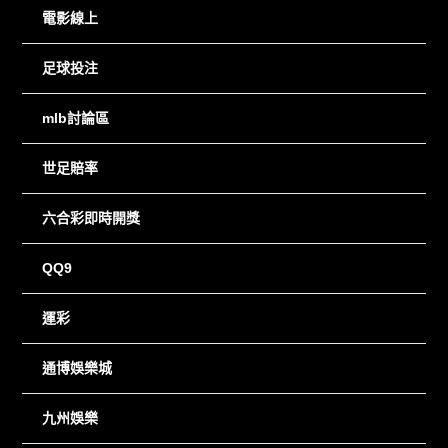
電影線上
足球投注
mlb討論區
世足賠率
六合彩即時開獎
QQ9
運彩
通博娛樂城
九州娛樂