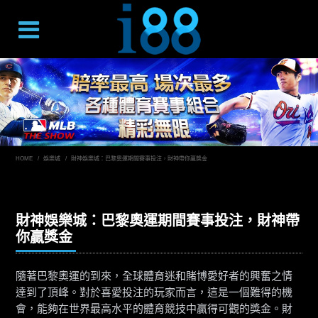
HOME
娛樂城
財神娛樂城：巴黎奧運期間賽事投注，財神帶你贏獎金
財神娛樂城：巴黎奧運期間賽事投注，財神帶
你贏獎金
隨著巴黎奧運的到來，全球體育迷和賭博愛好者的興奮之情
達到了頂峰。對於喜愛投注的玩家而言，這是一個難得的機
會，能夠在世界最高水平的體育競技中贏得可觀的獎金。財