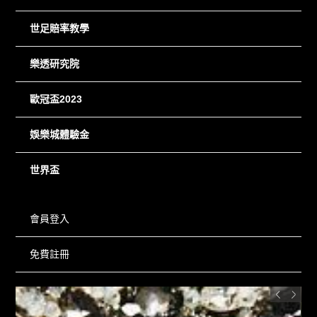
世足賠率教學
樂透研究院
歐冠盃2023
娛樂城體驗金
世界盃
會員登入
免費註冊