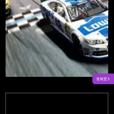
會員登入
北京賽車pk10程式下載
台
E >
MORE >