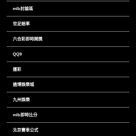
mlb討論區
世足賠率
六合彩即時開獎
QQ9
運彩
通博娛樂城
九州娛樂
mlb即時比分
北京賽車公式