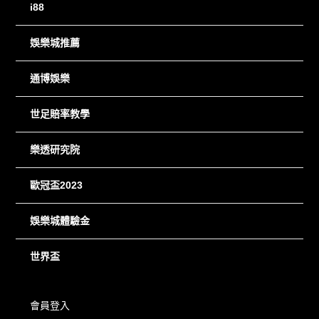
i88
娛樂城推薦
通博娛樂
世足賠率教學
樂透研究院
歐冠盃2023
娛樂城體驗金
世界盃
會員登入