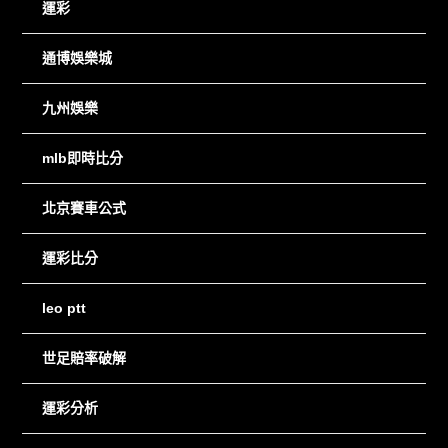
運彩
通博娛樂城
九州娛樂
mlb即時比分
北京賽車公式
運彩比分
leo ptt
世足賠率破解
運彩分析