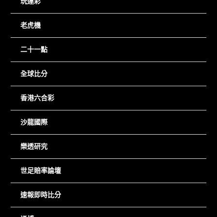
玩運彩
老虎機
二十一點
全球比分
香港六合彩
沙龍國際
樂透研究
世足賠率論壇
速報即時比分