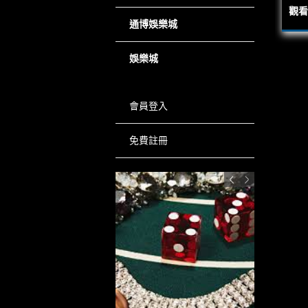
觀看
通博娛樂城
娛樂城
會員登入
免費註冊