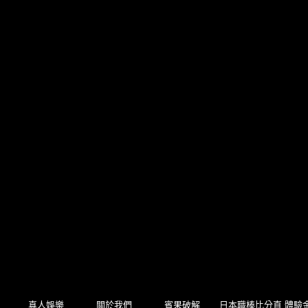
通博娛樂城遊戲大揭密：獨家遊戲評論與玩法分享
世足賠率贏錢公式教學|新手必看
玩運彩ptt玩運彩
MORE >
MORE >
真人娛樂
關於我們
賓果破解
日本職棒比分直
體驗金